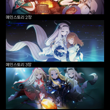
메인스토리 2장
메인스토리 3장