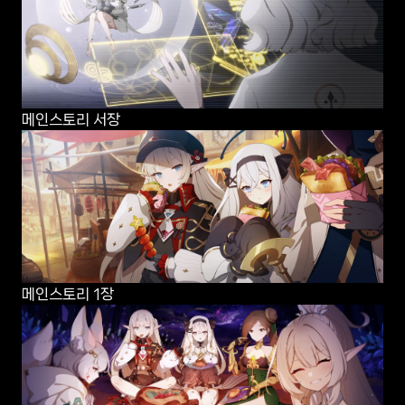
메인스토리 서장
메인스토리 1장