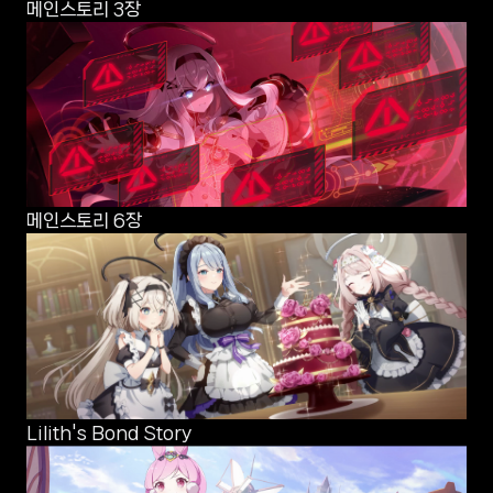
메인스토리 3장
메인스토리 6장
Lilith's Bond Story