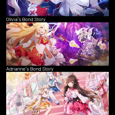
Olivia's Bond Story
Adrianne's Bond Story