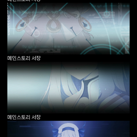
메인스토리 서장
메인스토리 서장