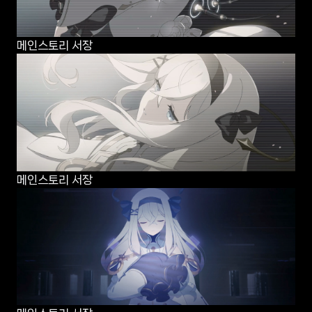
메인스토리 서장
메인스토리 서장