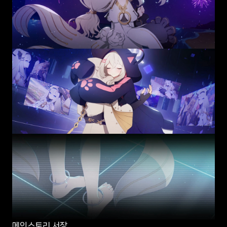
메인스토리 서장