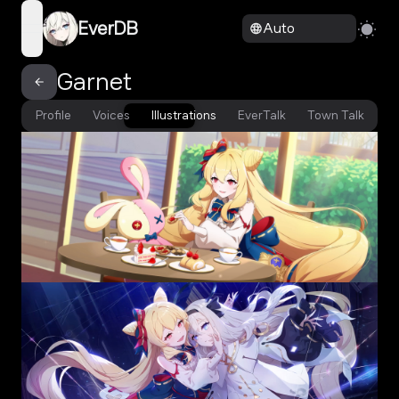
EverDB
Auto
open navigation menu
Garnet
Profile
Voices
Illustrations
EverTalk
Town Talk