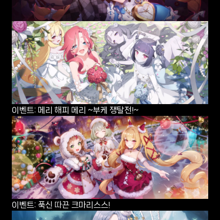
이벤트: 메리 해피 메리 ~부케 쟁탈전!~
이벤트: 푹신 따끈 크마리스스!