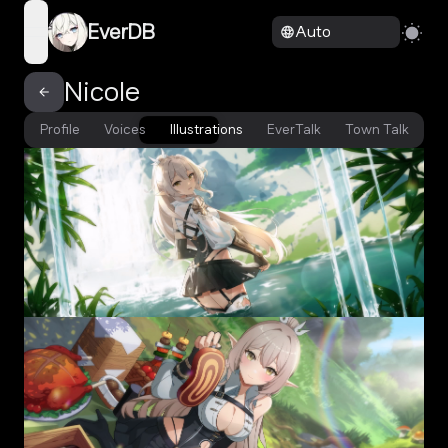
EverDB
Auto
open navigation menu
Nicole
Profile
Voices
Illustrations
EverTalk
Town Talk