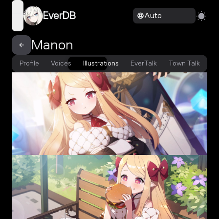
EverDB
Auto
open navigation menu
Manon
Profile
Voices
Illustrations
EverTalk
Town Talk